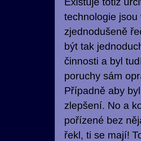
Existuje totiž ur
technologie jsou
zjednodušeně řeč
být tak jednoduch
činnosti a byl tu
poruchy sám opra
Případně aby byl
zlepšení. No a k
pořízené bez něj
řekl, ti se mají!