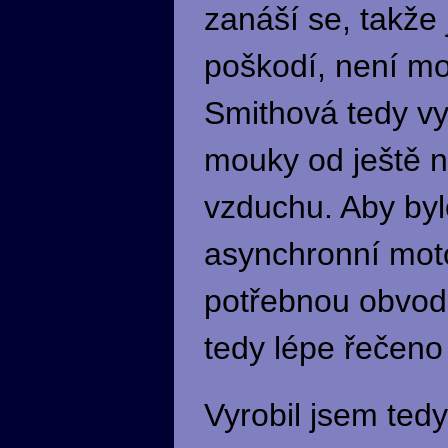
zanáší se, takže 
poškodí, není mo
Smithová tedy vy
mouky od ještě n
vzduchu. Aby by
asynchronní moto
potřebnou obvod
tedy lépe řečeno 
Vyrobil jsem ted