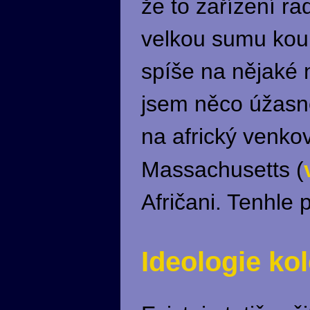
že to zařízení r
velkou sumu koup
spíše na nějaké n
jsem něco úžasné
na africký venko
Massachusetts (
Afričani. Tenhle p
Ideologie ko