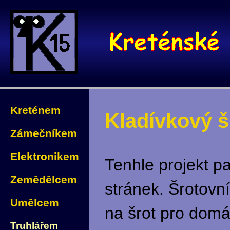
Kreténem
Kladívkový š
Zámečníkem
Elektronikem
Tenhle projekt pa
Zemědělcem
stránek. Šrotovní
Umělcem
na šrot pro domác
Truhlářem