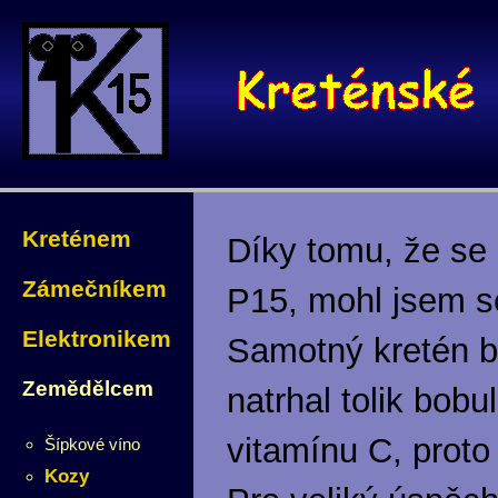
Kreténem
Díky tomu, že se 
Zámečníkem
P15, mohl jsem se
Elektronikem
Samotný kretén by
Zemědělcem
natrhal tolik bob
vitamínu C, proto
Šípkové víno
Kozy