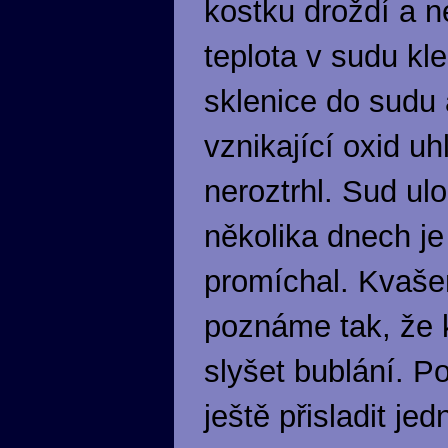
kostku droždí a 
teplota v sudu kl
sklenice do sudu
vznikající oxid u
neroztrhl. Sud ul
několika dnech j
promíchal. Kvaše
poznáme tak, že k
slyšet bublání. 
ještě přisladit j