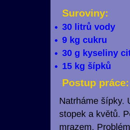
Suroviny:
30 litrů vody
9 kg cukru
30 g kyseliny c
15 kg šípků
Postup práce:
Natrháme šípky. U
stopek a květů. P
mrazem. Problém 