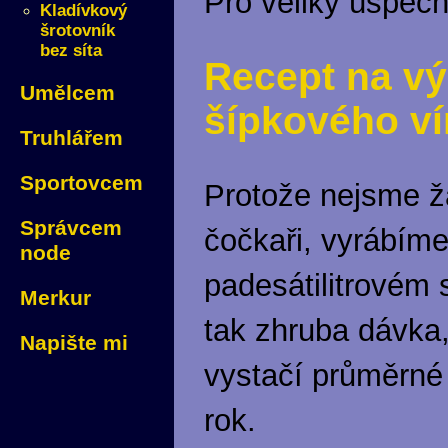
Pro veliký úspěc
Kladívkový
šrotovník
bez síta
Recept na v
Umělcem
šípkového v
Truhlářem
Sportovcem
Protože nejsme ž
Správcem
čočkaři, vyrábíme
node
padesátilitrovém 
Merkur
tak zhruba dávka,
Napište mi
vystačí průměrné
rok.