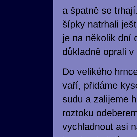
a špatně se trhají
šípky natrhali ješ
je na několik dní
důkladně oprali v 
Do velikého hrnc
vaří, přidáme ky
sudu a zalijeme h
roztoku odeberem
vychladnout asi 