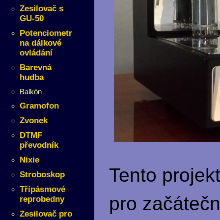
Zesilovač s
GU-50
Potenciometr
na dálkové
ovládání
Barevná
hudba
Balkón
Gramofon
Zvonek
DTMF
převodník
Nixie
Tento projek
Stroboskop
Třípásmové
pro začátečn
reprobedny
Zesilovač pro