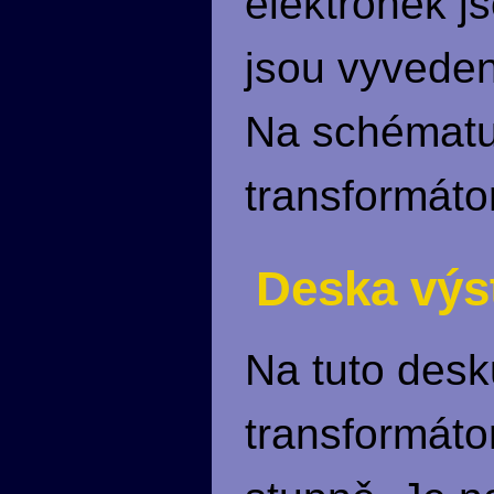
elektronek j
jsou vyveden
Na schématu 
transformáto
Deska výs
Na tuto desk
transformáto