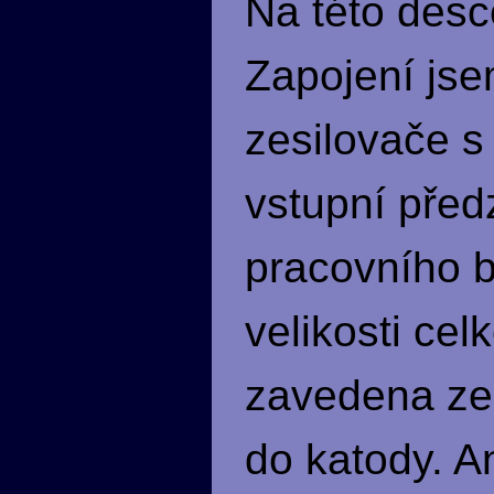
Na této des
Zapojení jse
zesilovače s
vstupní před
pracovního b
velikosti cel
zavedena ze 
do katody. A