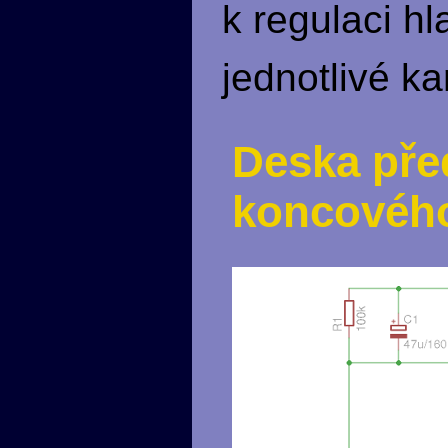
k regulaci hl
jednotlivé ka
Deska pře
koncovéh