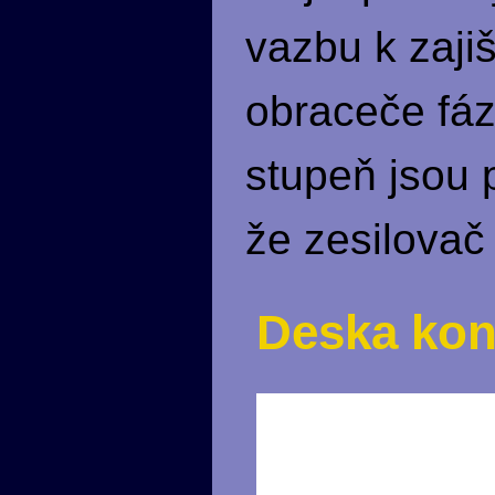
vazbu k zaji
obraceče fáz
stupeň jsou 
že zesilovač
Deska kon