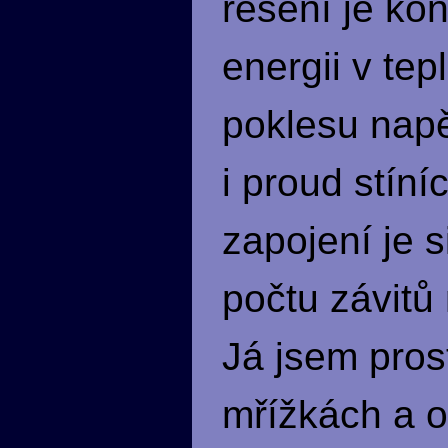
řešení je ko
energii v te
poklesu napě
i proud stíní
zapojení je 
počtu závitů
Já jsem prost
mřížkách a o