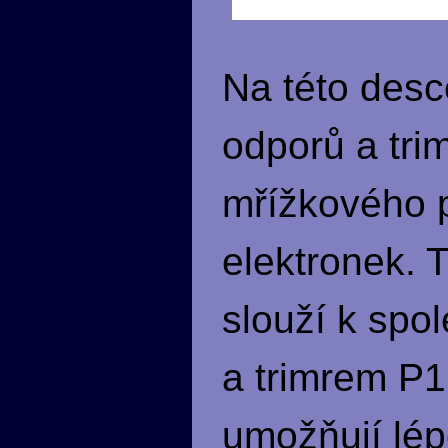
Na této desc
odporů a tri
mřížkového p
elektronek. 
slouží k spo
a trimrem P1
umožňují lép