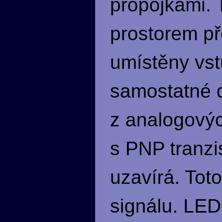
propojkami.
prostorem př
umístěny vst
samostatné d
z analogovýc
s PNP tranzi
uzavírá. Tot
signálu. LED 