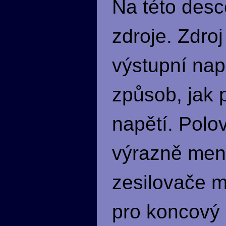
Na této desc
zdroje. Zdro
výstupní napě
způsob, jak 
napětí. Polov
výrazně menš
zesilovače m
pro koncový 