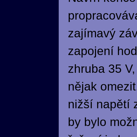
propracováva
zajímavý záv
zapojení hod
zhruba 35 V, 
nějak omezit
nižší napětí
by bylo mož