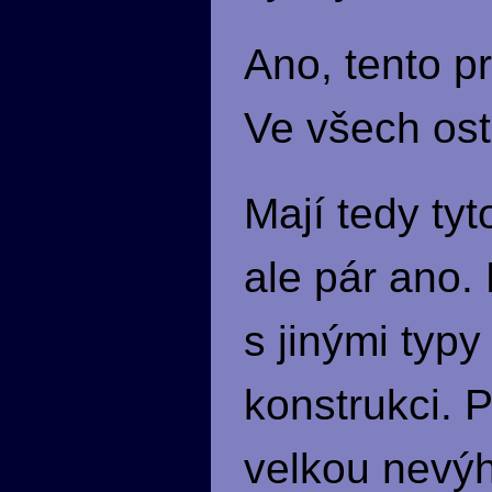
Ano, tento p
Ve všech ost
Mají tedy ty
ale pár ano. 
s jinými typ
konstrukci. 
velkou nevý