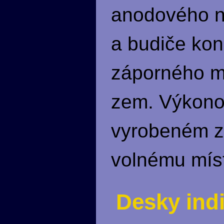
anodového na
a budiče kon
záporného mř
zem. Výkonov
vyrobeném z 
volnému míst
Desky ind