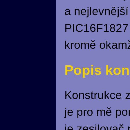
a nejlevnějš
PIC16F1827 j
kromě okamži
Popis kon
Konstrukce z
je pro mě p
je zesilovač