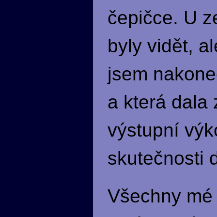
čepičce. U z
byly vidět, a
jsem nakonec
a která dala
výstupní výk
skutečnosti 
Všechny mé 