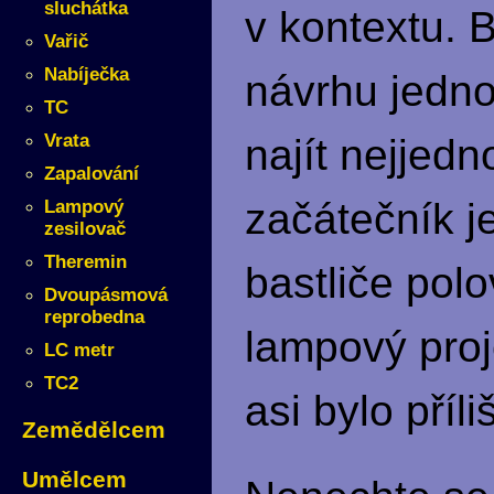
sluchátka
v kontextu. 
Vařič
Nabíječka
návrhu jednot
TC
Vrata
najít nejjedn
Zapalování
začátečník j
Lampový
zesilovač
Theremin
bastliče pol
Dvoupásmová
reprobedna
lampový proj
LC metr
TC2
asi bylo příli
Zemědělcem
Umělcem