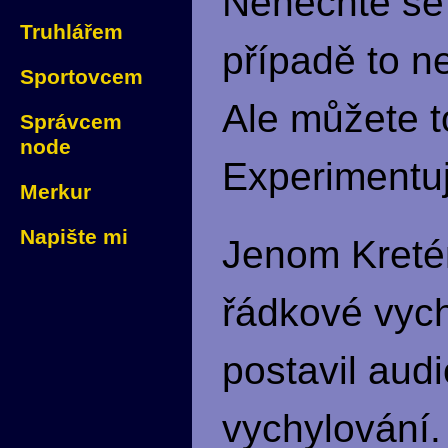
Nenechte se 
Truhlářem
případě to n
Sportovcem
Ale můžete t
Správcem
node
Experimentuj
Merkur
Napište mi
Jenom Kretén
řádkové vyc
postavil aud
vychylování.