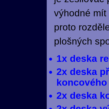
výhodné mít 
proto rozděl
plošných spo
1x deska re
2x deska př
koncového
2x deska k
2x deska v