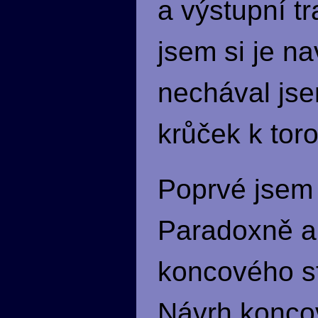
a výstupní t
jsem si je n
nechával jse
krůček k tor
Poprvé jsem 
Paradoxně ani
koncového st
Návrh konco