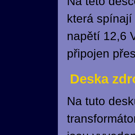
Na této desc
která spínaj
napětí 12,6 V
připojen přes
Deska zdr
Na tuto desk
transformátor