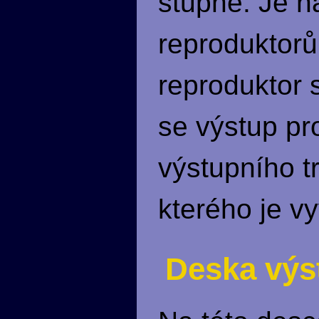
stupně. Je n
reproduktorů
reproduktor 
se výstup pro
výstupního t
kterého je v
Deska výs