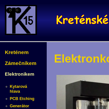
Kreténem
Elektronk
Zámečníkem
Elektronikem
Kytarová
hlava
PCB Etching
Generátor