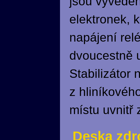
jsou vyvede
elektronek, 
napájení relé
dvoucestně u
Stabilizátor
z hliníkovéh
místu uvnitř 
Deska zdr