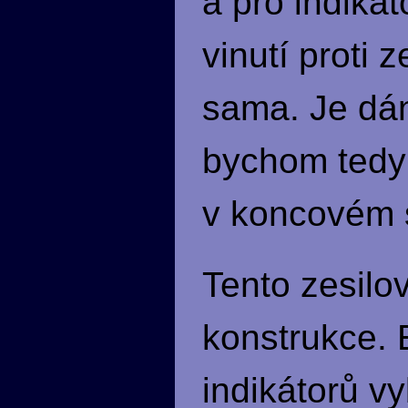
a pro indikát
vinutí proti 
sama. Je dá
bychom tedy 
v koncovém s
Tento zesilo
konstrukce. 
indikátorů vy