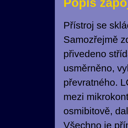
Popis zapoj
Přístroj se skl
Samozřejmě zd
přivedeno stříd
usměrněno, vyh
převratného. LC
mezi mikrokon
osmibitově, dalš
Všechno je pří