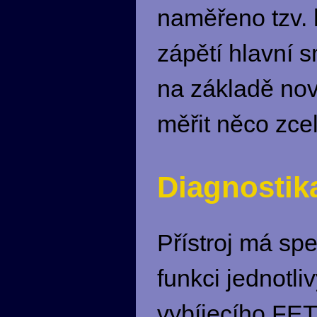
naměřeno tzv. 
zápětí hlavní 
na základě no
měřit něco zcel
Diagnostik
Přístroj má sp
funkci jednotli
vybíjecího FET