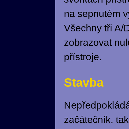
na sepnutém vy
Všechny tři A/
zobrazovat nul
přístroje.
Stavba
Nepředpokládám
začátečník, ta