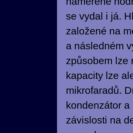
naměřené hodno
se vydal i já. 
založené na mě
a následném vý
způsobem lze r
kapacity lze a
mikrofaradů. Dr
kondenzátor a 
závislosti na d