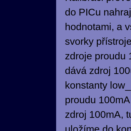
do PICu nahraj
hodnotami, a v
svorky přístro
zdroje proudu 
dává zdroj 100
konstanty low_
proudu 100mA 
zdroj 100mA, t
uložíme do ko