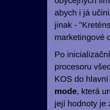
obyčejných fir
abych i já učini
jinak - "Kretén
marketingové 
Po inicializač
procesoru vše
KOS do hlavní
mode
, která u
její hodnoty je