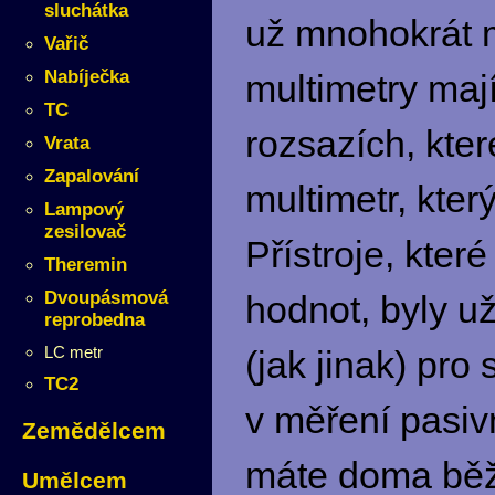
sluchátka
už mnohokrát m
Vařič
Nabíječka
multimetry maj
TC
rozsazích, kte
Vrata
Zapalování
multimetr, který
Lampový
zesilovač
Přístroje, kte
Theremin
Dvoupásmová
hodnot, byly u
reprobedna
LC metr
(jak jinak) pro
TC2
v měření pasiv
Zemědělcem
máte doma běžn
Umělcem