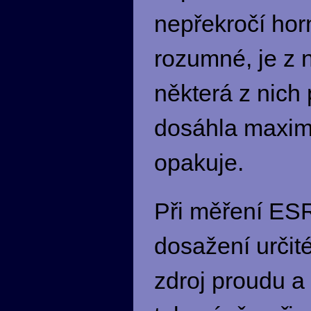
nepřekročí hor
rozumné, je z 
některá z nich 
dosáhla maxima)
opakuje.
Při měření ESR
dosažení určit
zdroj proudu a