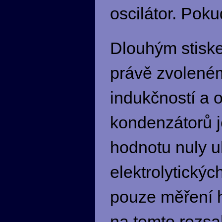
oscilátor. Poku
Dlouhým stiske
právě zvoleném
indukčností a o
kondenzátorů je
hodnotu nuly u
elektrolytický
pouze měření h
na tomto rozsa