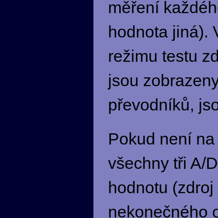
měření každéh
hodnota jiná)
režimu testu z
jsou zobrazeny
převodníků, jso
Pokud není na s
všechny tři A
hodnotu (zdroj
nekonečného o