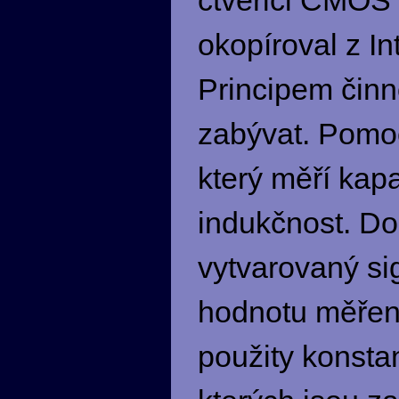
čtveřici CMOS 
okopíroval z In
Principem činn
zabývat. Pomoc
který měří kapa
indukčnost. Do
vytvarovaný sig
hodnotu měřené
použity konsta