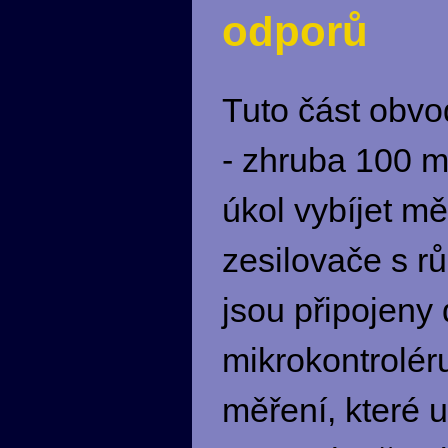
odporů
Tuto část obvo
- zhruba 100 m
úkol vybíjet m
zesilovače s rů
jsou připojeny
mikrokontrolér
měření, které 