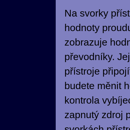
Na svorky příst
hodnoty proudu
zobrazuje hodn
převodníky. Jej
přístroje připo
budete měnit h
kontrola vybíje
zapnutý zdroj 
svorkách příst