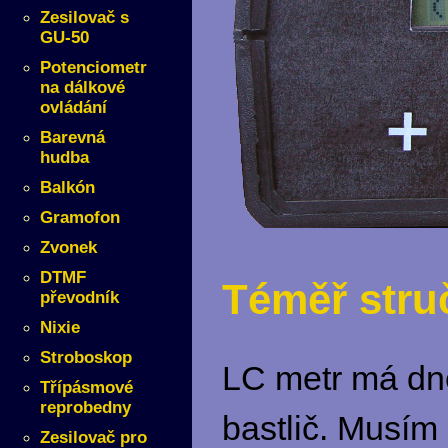
Zesilovač s
GU-50
Potenciometr
na dálkové
ovládání
Barevná
hudba
Balkón
Gramofon
Zvonek
DTMF
Téměř stru
převodník
Nixie
Stroboskop
LC metr má dn
Třípásmové
reprobedny
bastlič. Musím
Zesilovač pro