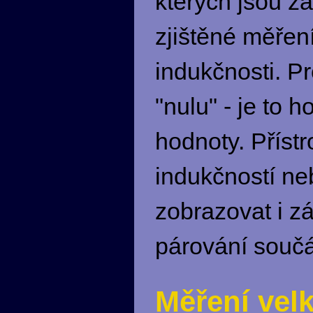
kterých jsou z
zjištěné měřen
indukčnosti. P
"nulu" - je to 
hodnoty. Přístr
indukčností ne
zobrazovat i z
párování součá
Měření vel