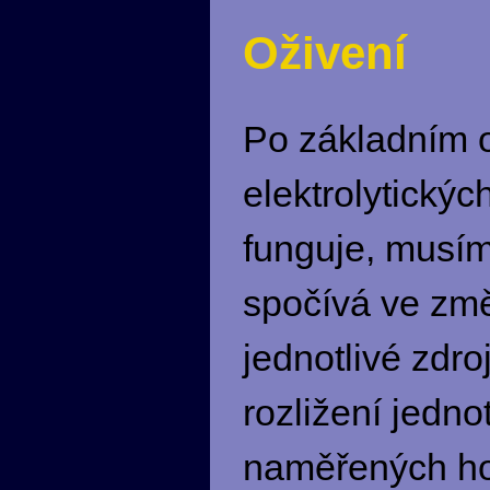
Oživení
Po základním 
elektrolytický
funguje, musíme
spočívá ve změ
jednotlivé zdr
rozližení jedn
naměřených ho