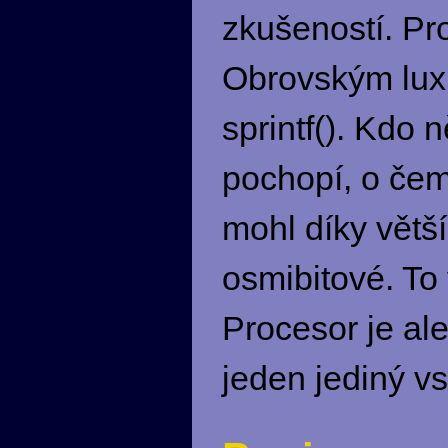
zkušeností. Pr
Obrovským luxu
sprintf(). Kdo 
pochopí, o čem
mohl díky větš
osmibitové. To
Procesor je ale
jeden jediný vs