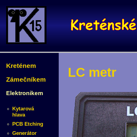
Kreténem
LC metr
Zámečníkem
Elektronikem
Kytarová
hlava
PCB Etching
Generátor