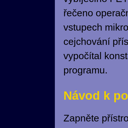
řečeno operač
vstupech mikrok
cejchování pří
vypočítal konst
programu.
Návod k po
Zapněte přístr