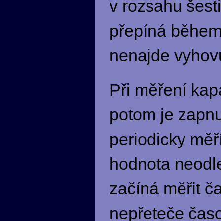
v rozsahu šest
přepíná během
nenajde vyhovu
Při měření kapa
potom je zapnu
periodicky měř
hodnota neodle
začíná měřit č
nepřeteče čas