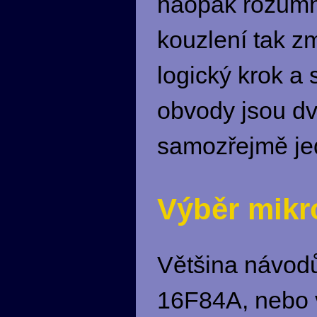
naopak rozumně
kouzlení tak z
logický krok a 
obvody jsou dv
samozřejmě je
Výběr mikr
Většina návodů
16F84A, nebo