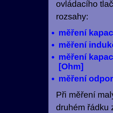
ovládacího tlač
rozsahy:
měření kapaci
měření indukč
měření kapaci
[Ohm]
měření odpo
Při měření malý
druhém řádku z