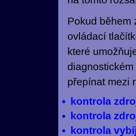
Pokud během za
ovládací tlačí
které umožňuje 
diagnostickém 
přepínat mezi 
kontrola zdr
kontrola zdr
kontrola vyb