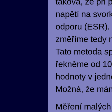
taková, že při
napětí na svor
odporu (ESR).
změříme tedy n
Tato metoda s
řekněme od 100
hodnoty v jedn
Možná, že mám
Měření malých o