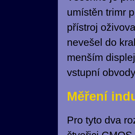
umístěn trimr 
přístroj oživov
nevešel do kra
menším displej
vstupní obvody
Měření ind
Pro tyto dva r