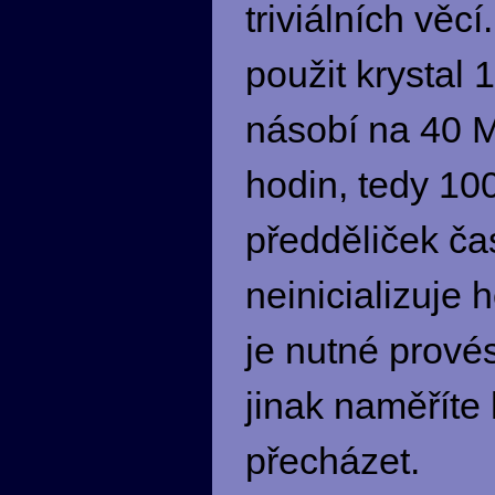
triviálních vě
použit krystal
násobí na 40 MH
hodin, tedy 100
předděliček č
neinicializuje
je nutné prové
jinak naměříte
přecházet.