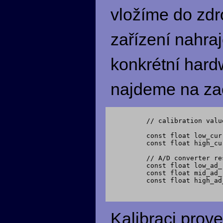
vložíme do zdr
zařízení nahra
konkrétní hardw
najdeme na zač
    // calibration value
    const float low_current      = 98.5
    const float high_current    = 9160
    // A/D converter re
    const float low_ad_
    const float mid_ad_
    const float high_ad
Kalibraci prov