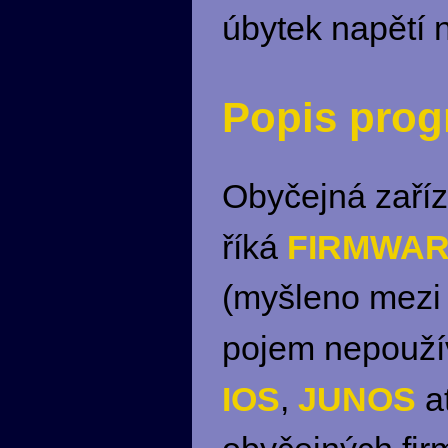
úbytek napětí 
Popis pro
Obyčejná zaříz
FIRMWA
říká
(myšleno mezi 
pojem nepoužív
IOS
JUNOS
,
at