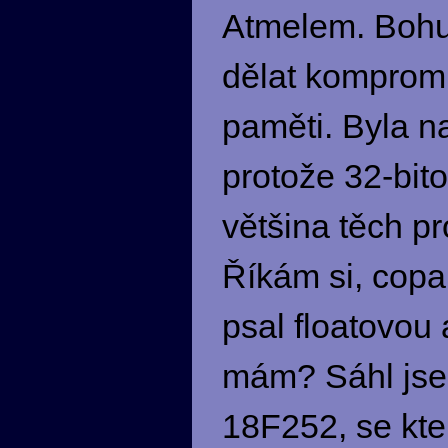
Atmelem. Bohuž
dělat kompromi
paměti. Byla na
protože 32-bit
většina těch p
Říkám si, copa
psal floatovou 
mám? Sáhl jsem
18F252, se kte