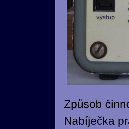
Způsob činnos
Nabíječka pr