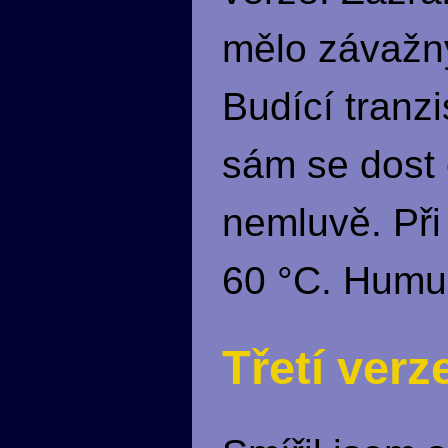
mělo závažn
Budící tranz
sám se dost 
nemluvě. Při
60 °C. Humu
Třetí verz