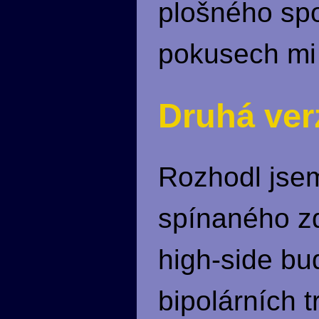
plošného spo
pokusech mi 
Druhá ver
Rozhodl jsem
spínaného zd
high-side bu
bipolárních