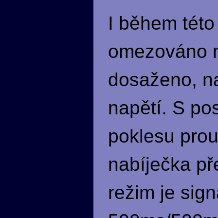
I během této
omezováno na
dosaženo, na
napětí. S po
poklesu prou
nabíječka př
režim je sig