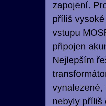
zapojení. Pr
příliš vysok
vstupu MOSFE
připojen akum
Nejlepším ře
transformáto
vynalezené, 
nebyly příliš