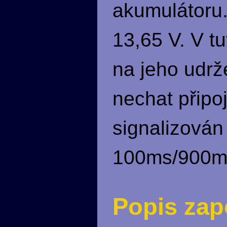
akumulátoru.
13,65 V. V t
na jeho udrž
nechat připo
signalizován
100ms/900m
Popis zap