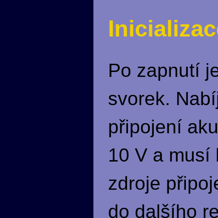
Inicializa
Po zapnutí j
svorek. Nabí
připojení ak
10 V a musí b
zdroje připo
do dalšího r