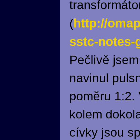
transformáto
http://oma
(
sstc-notes-
Pečlivě jsem
navinul puls
poměru 1:2. 
kolem dokola 
cívky jsou sp