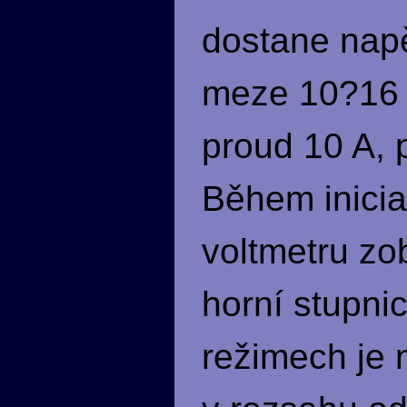
dostane napě
meze 10?16 
proud 10 A, p
Během inicial
voltmetru zo
horní stupnic
režimech je 