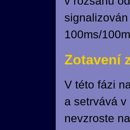
v rozsahu od
signalizován
100ms/100m
Zotavení 
V této fázi 
a setrvává v
nevzroste na