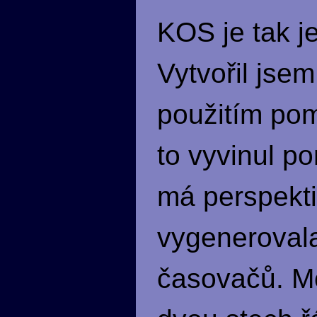
KOS je tak j
Vytvořil jse
použitím po
to vyvinul p
má perspekti
vygenerovala
časovačů. Mo