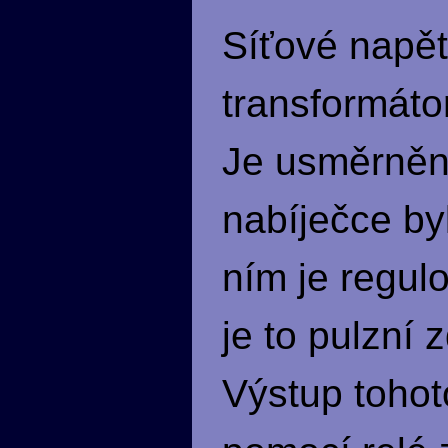
Síťové napět
transformáto
Je usměrněn
nabíječce by
ním je regul
je to pulzní
Výstup tohot