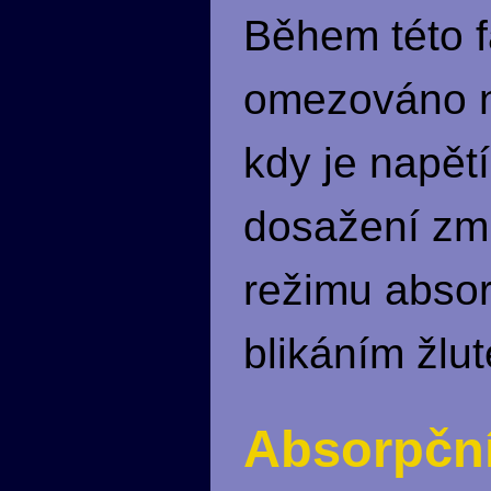
Během této f
omezováno na
kdy je napět
dosažení zm
režimu absor
blikáním žl
Absorpční