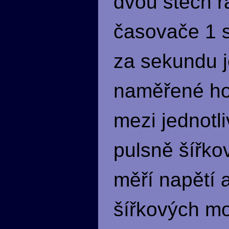
dvou stech ř
časovače 1 s
za sekundu j
naměřené ho
mezi jednotl
pulsně šířko
měří napětí 
šířkových mod