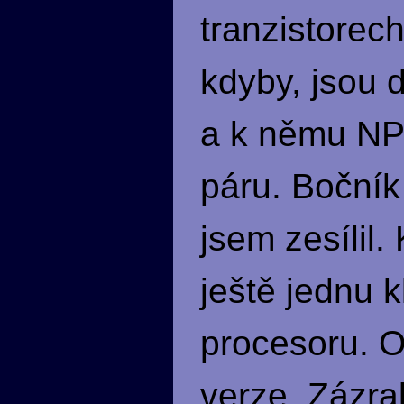
tranzistore
kdyby, jsou 
a k němu NPN
páru. Bočník
jsem zesílil
ještě jednu k
procesoru. O
verze. Zázra