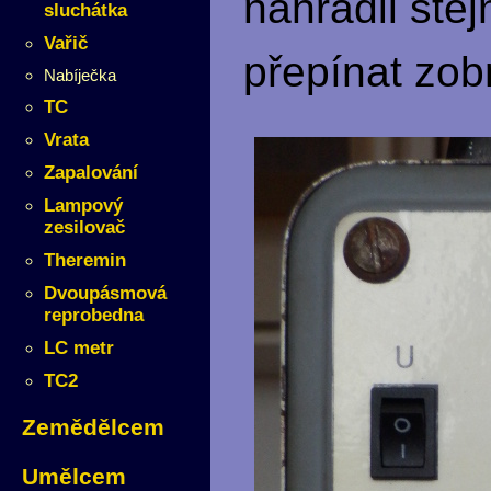
nahradil ste
sluchátka
Vařič
přepínat zob
Nabíječka
TC
Vrata
Zapalování
Lampový
zesilovač
Theremin
Dvoupásmová
reprobedna
LC metr
TC2
Zemědělcem
Umělcem