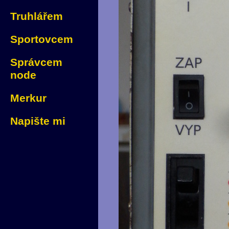
Truhlářem
Sportovcem
Správcem
node
Merkur
Napište mi