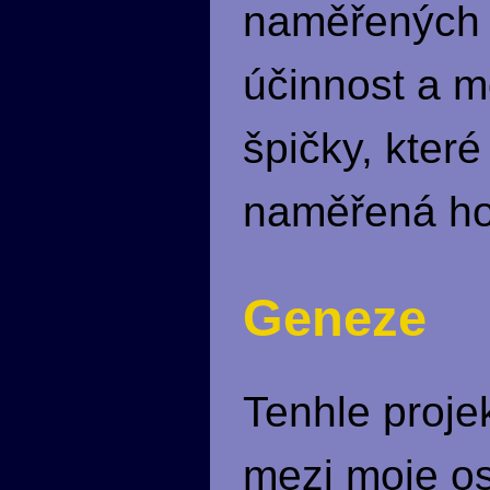
naměřených h
účinnost a m
špičky, které
naměřená ho
Geneze
Tenhle proj
mezi moje ost