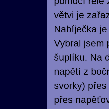
pomocí relé 
větvi je zař
Nabíječka j
Vybral jsem 
šuplíku. Na 
napětí z boč
svorky) přes
přes napěťov