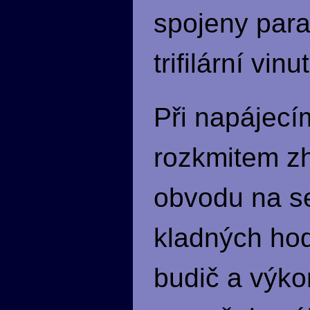
spojeny para
trifilární vi
Při napájecí
rozkmitem zh
obvodu na se
kladných hod
budič a výko