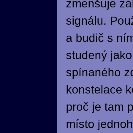
zmenšuje zá
signálu. Pou
a budič s ním
studený jako
spínaného zd
konstelace k
proč je tam 
místo jednoho