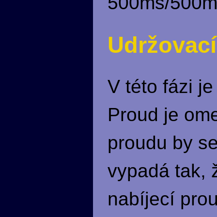
500ms/500m
Udržovací
V této fázi 
Proud je om
proudu by se
vypadá tak, 
nabíjecí pro