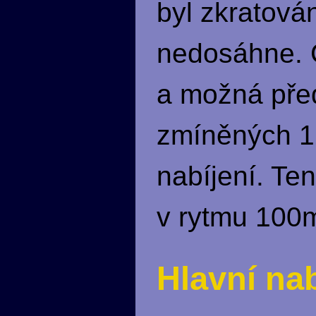
byl zkratová
nedosáhne. C
a možná pře
zmíněných 12
nabíjení. Te
v rytmu 100
Hlavní nab