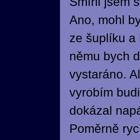
Smířil jsem 
Ano, mohl by
ze šuplíku a
němu bych do
vystaráno. A
vyrobím budi
dokázal napá
Poměrně rych