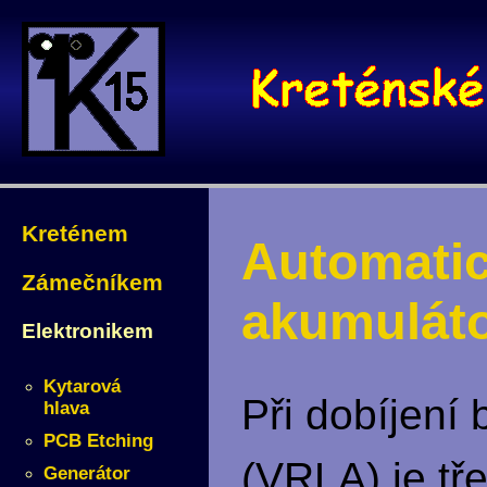
Kreténem
Automatic
Zámečníkem
akumulát
Elektronikem
Kytarová
Při dobíjení
hlava
PCB Etching
(VRLA) je tře
Generátor