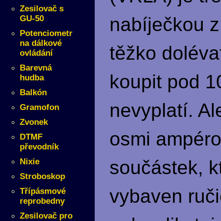
Zesilovač s
GU-50
nabíječkou z
Potenciometr
na dálkové
těžko dolévat
ovládání
Barevná
koupit pod 1
hudba
Balkón
nevyplatí. A
Gramofon
Zvonek
osmi ampérov
DTMF
převodník
Nixie
součástek, k
Stroboskop
vybaven ruč
Třípásmové
reprobedny
Zesilovač pro