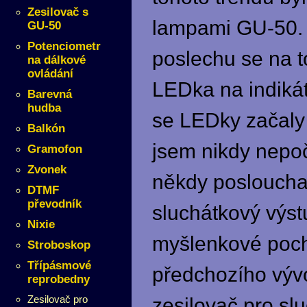
Zesilovač s
lampami GU-50. 
GU-50
Potenciometr
poslechu se na t
na dálkové
ovládání
LEDka na indikát
Barevná
hudba
se LEDky začaly 
Balkón
jsem nikdy nepočí
Gramofon
Zvonek
někdy poslouchal
DTMF
převodník
sluchátkový výstu
Nixie
myšlenkové poch
Stroboskop
Třípásmové
předchozího vývo
reprobedny
Zesilovač pro
zesilovač pro sl