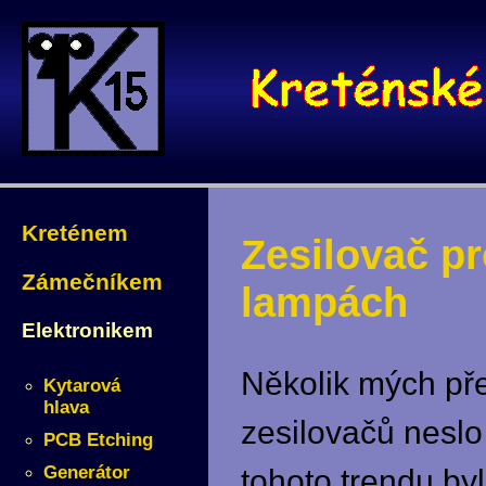
Kreténem
Zesilovač pr
Zámečníkem
lampách
Elektronikem
Několik mých př
Kytarová
hlava
zesilovačů nesl
PCB Etching
Generátor
tohoto trendu b