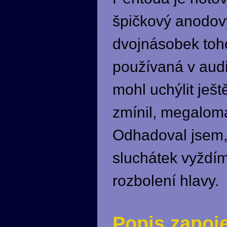
špičkový anodový
dvojnásobek toh
používaná v aud
mohl uchýlit ješ
zmínil, megaloma
Odhadoval jsem,
sluchátek vyždíma
rozbolení hlavy.
Popis zapoj