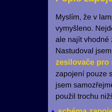
Myslím, že v lam
vymyšleno. Nejde
ale najít vhodné
Nastudoval jse
zesilovače pro
zapojení pouze s
jsem samozřejmě
použil trochu niž
schéma zapoje