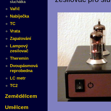
sluchátka
Vařič
Nabíječka
TC
Vrata
Zapalování
Lampový
zesilovač
Theremin
Dvoupásmová
reprobedna
LC metr
TC2
Zemědělcem
Umělcem