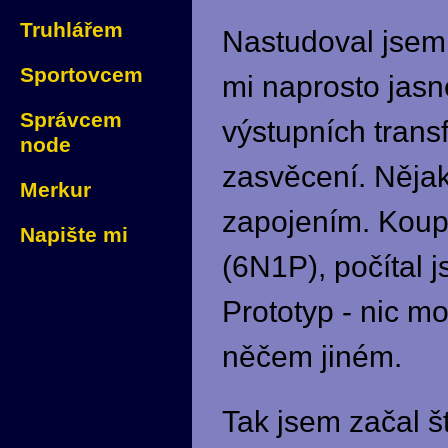
Truhlářem
Nastudoval jsem 
Sportovcem
mi naprosto jasn
Správcem
výstupních trans
node
zasvěcení. Něja
Merkur
zapojením. Koupi
Napište mi
(6N1P), počítal j
Prototyp - nic m
něčem jiném.
Tak jsem začal š