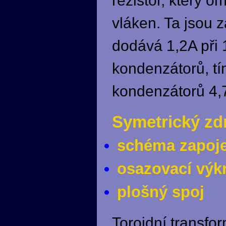
rezistor, který 
vláken. Ta jsou 
dodává 1,2A při 
kondenzátorů, tí
kondenzátorů 4,7
Symetrický zdr
schéma zapoje
osazovací výk
plošný spoj
Toroidní transfo