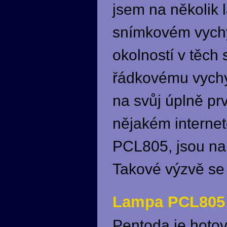
jsem na několik 
snímkovém vychy
okolností v těch 
řádkovému vychy
na svůj úplně pr
nějakém internet
PCL805, jsou na
Takové výzvě se 
Lampa PCL805
Pentoda je hotov