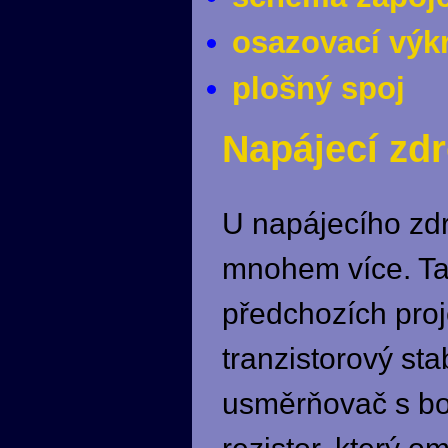
osazovací výk
plošný spoj
Napájecí zdr
U napájecího zdr
mnohem více. Ta
předchozích proj
tranzistorový sta
usměrňovač s bo