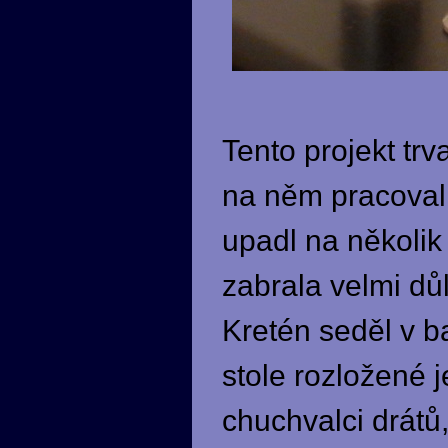
Tento projekt trv
na něm pracoval 
upadl na několi
zabrala velmi důl
Kretén seděl v ba
stole rozložené 
chuchvalci drátů,